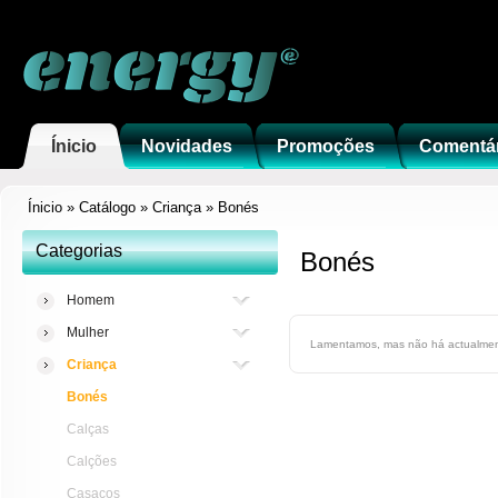
Ínicio
Novidades
Promoções
Comentá
Ínicio
»
Catálogo
»
Criança
»
Bonés
Categorias
Bonés
Homem
Mulher
Lamentamos, mas não há actualment
Criança
Bonés
Calças
Calções
Casacos