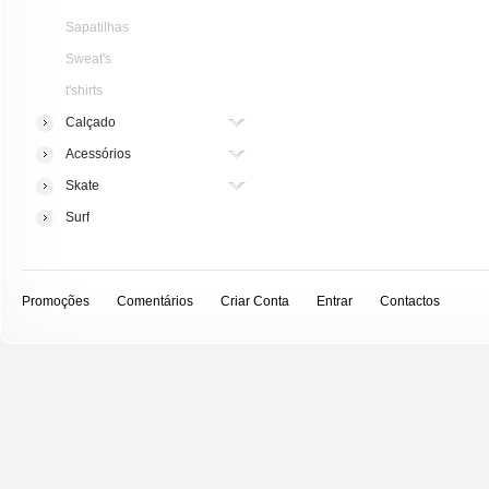
Sapatilhas
Sweat's
t'shirts
Calçado
Acessórios
Skate
Surf
Promoções
Comentários
Criar Conta
Entrar
Contactos