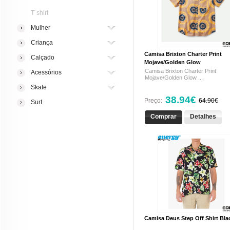
T´shirt
Mulher
Criança
Camisa Brixton Charter Print
Calçado
Mojave/Golden Glow
Camisa Brixton Charter Print
Acessórios
Mojave/Golden Glow ...
Skate
38.94€
Preço:
64.90€
Surf
Comprar
Detalhes
Camisa Deus Step Off Shirt Bla