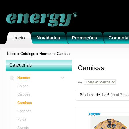
Ínicio
Novidades
Promoções
Comentá
Ínicio
»
Catálogo
»
Homem
»
Camisas
Categorias
Camisas
Homem
Ver:
Calças
Calções
Produtos de
1
a
6
(total
7
pro
Camisas
Casacos
Polos
Sweats