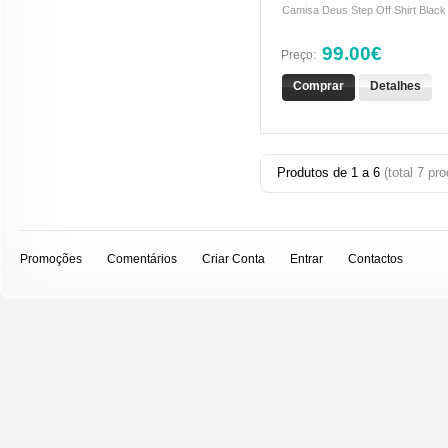
Camisa Deus Step Off Shirt Black 
99.00€
Preço:
Comprar
Detalhes
Produtos de
1
a
6
(total
7
pro
Promoções
Comentários
Criar Conta
Entrar
Contactos