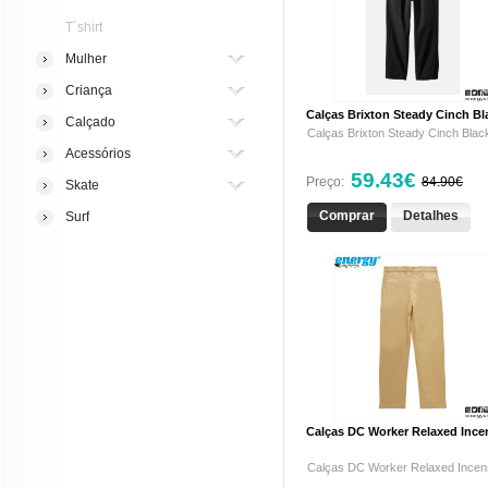
T´shirt
Mulher
Criança
Calças Brixton Steady Cinch Bl
Calçado
Calças Brixton Steady Cinch Black
Acessórios
59.43€
Preço:
84.90€
Skate
Comprar
Detalhes
Surf
Calças DC Worker Relaxed Ince
Calças DC Worker Relaxed Incens