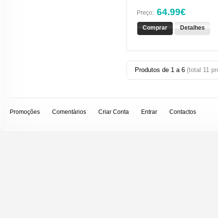
64.99€
Preço:
Comprar
Detalhes
Produtos de
1
a
6
(total
11
pr
Promoções
Comentários
Criar Conta
Entrar
Contactos