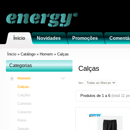
Ínicio
Novidades
Promoções
Comentá
Ínicio
»
Catálogo
»
Homem
»
Calças
Categorias
Calças
Homem
Ver:
Calças
Calções
Produtos de
1
a
6
(total
11
pr
Camisas
Casacos
Polos
Sweats