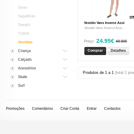
Saias
Sapatilhas
Vestido Vans Inverce Azul
Sweat's
Vestido Vans Inverce Azul ...
T'shirts
24.95€
Preço:
49.90€
Vestidos
Comprar
Detalhes
Criança
Calçado
Acessórios
Produtos de
1
a
1
(total
1
pro
Skate
Surf
Promoções
Comentários
Criar Conta
Entrar
Contactos