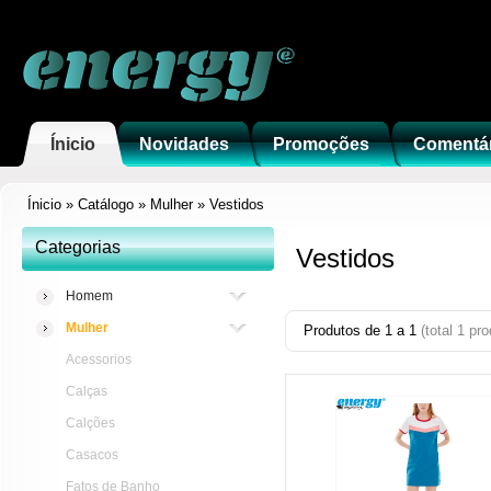
Ínicio
Novidades
Promoções
Comentá
Ínicio
»
Catálogo
»
Mulher
»
Vestidos
Categorias
Vestidos
Homem
Mulher
Produtos de
1
a
1
(total
1
pro
Acessorios
Calças
Calções
Casacos
Fatos de Banho