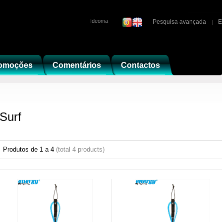
Ideoma
Pesquisa avançada
E
omoções
Comentários
Contactos
Surf
Produtos de
1
a
4
(total
4
products)