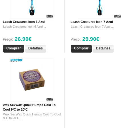
Leash Creatures Icon 6 Azul
Leash Creatures Icon 7 Azul
Leash Creatures Icon 6 Azul ...
Leash Creatures Icon 7 Azul ...
26.90€
29.90€
Preço:
Preço:
Comprar
Detalhes
Comprar
Detalhes
Wax SexWax Quick Humps Cold To
Cool 9ºC to 20ºC
Wax SexWax Quick Humps Cold To Cool
9ºC to 20ºC ...