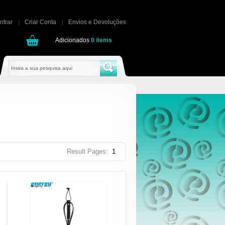
ntrar
Criar Conta
Envios e Devoluções
Adicionados
0
items
Result Pages:
1