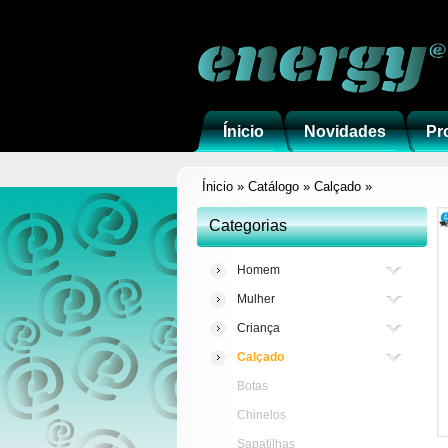
Ínicio
Novidades
Pr
Ínicio
»
Catálogo
»
Calçado
»
Categorias
Homem
Mulher
Criança
Calçado
Botas
Chinelos
Sapatilhas