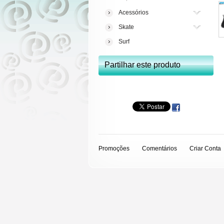
Acessórios
Skate
Surf
Partilhar este produto
Promoções
Comentários
Criar Conta