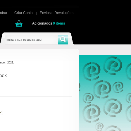
ntrar
Criar Conta
Envios e Devoluções
Adicionados
0
items
ember, 2022.
ack