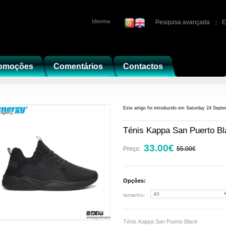
Ideoma
Pesquisa avançada
E
omoções
Comentários
Contactos
Este artigo foi introduzido em Saturday 24 Sept
Ténis Kappa San Puerto Bl
33.00€
Preço:
55.00€
Opções:
tamanho:
Ténis Kappa San Puerto Black