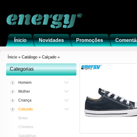
Ínicio
Novidades
Promoções
Comentá
Ínicio
»
Catálogo
»
Calçado
»
Categorias
Homem
Mulher
Criança
Calçado
Botas
Chinelos
Sapatilhas