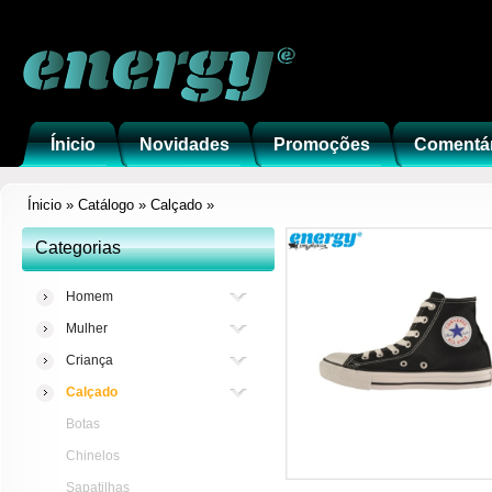
Ínicio
Novidades
Promoções
Comentá
Ínicio
»
Catálogo
»
Calçado
»
Categorias
Homem
Mulher
Criança
Calçado
Botas
Chinelos
Sapatilhas