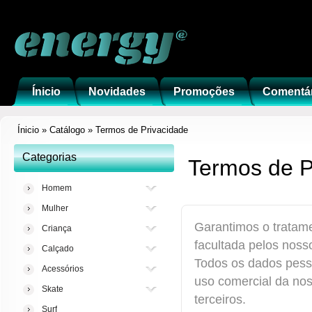
Ínicio
Novidades
Promoções
Comentá
Ínicio
»
Catálogo
»
Termos de Privacidade
Categorias
Termos de P
Homem
Mulher
Garantimos o tratame
Criança
facultada pelos nosso
Calçado
Todos os dados pesso
Acessórios
uso comercial da no
Skate
terceiros.
Surf