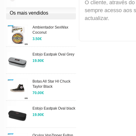
O cliente, através do
sempre acesso aos s
Os mais vendidos
actualizar.
Ambientador SexWax
Coconut
3.50€
Estojo Eastpak Oval Grey
19.90€
Botas All Star HI Chuck
Taylor Black
70.00€
Estojo Eastpak Oval black
19.90€
Oculos VonZipper Fulton